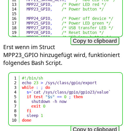
13
  MPP22_GPIO
,
/* Power LED red */
14
  MPP23_GPIO
,
/* Power button */
15
16
  MPP24_GPIO
,
/* Power off device */
17
  MPP25_GPIO
,
/* Power LED green */
18
  MPP27_GPIO
,
/* USB transfer LED */
19
  MPP28_GPIO
,
/* Reset button */
20
  MPP29_GPIO
,
/* USB Copy button */
Copy to clipboard
21
0
Erst wenn im Struct
22
}
;
MPP23_GPIO hinzugefügt wird, funktioniert
folgendes Bash Script.
1
#!/bin/sh
2
echo 
23
>
/sys/class/gpio/export
3
while
:
;
do
4
s
=
`cat 
/sys/class/gpio/gpio
23
/value
`

5
if
test
"$s"
==
0
;
then
6
    shutdown 
-h
 now

7
exit
0
8
fi
9
  sleep 
1
10
done
Copy to clipboard