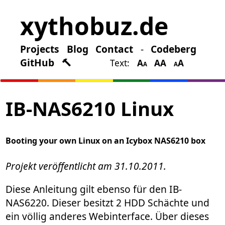
xythobuz.de
Projects
Blog
Contact
-
Codeberg
GitHub
🔨
Text:
A
A
A
A
A
A
IB-NAS6210 Linux
Booting your own Linux on an Icybox NAS6210 box
Projekt veröffentlicht am 31.10.2011.
Diese Anleitung gilt ebenso für den IB-
NAS6220. Dieser besitzt 2 HDD Schächte und
ein völlig anderes Webinterface. Über dieses