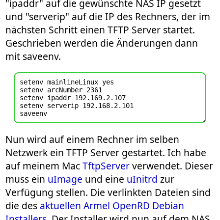
"ipaddr" auf die gewünschte NAS IP gesetzt
und "serverip" auf die IP des Rechners, der im
nächsten Schritt einen TFTP Server startet.
Geschrieben werden die Änderungen dann
mit saveenv.
setenv mainlineLinux yes

setenv arcNumber 2361

setenv ipaddr 192.169.2.107

setenv serverip 192.168.2.101

Nun wird auf einem Rechner im selben
Netzwerk ein TFTP Server gestartet. Ich habe
auf meinem Mac
TftpServer
verwendet. Dieser
muss ein
uImage
und eine
uInitrd
zur
Verfügung stellen. Die verlinkten Dateien sind
die des
aktuellen Armel OpenRD Debian
Installers
. Der Installer wird nun auf dem NAS