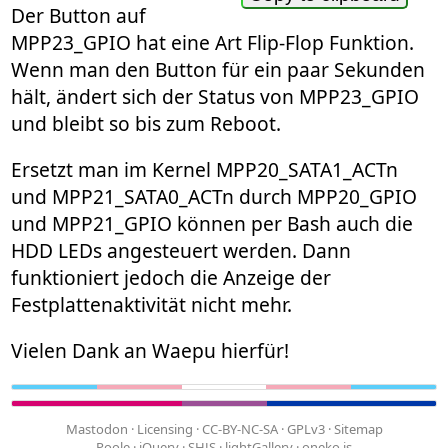
Der Button auf
MPP23_GPIO hat eine Art Flip-Flop Funktion.
Wenn man den Button für ein paar Sekunden
hält, ändert sich der Status von MPP23_GPIO
und bleibt so bis zum Reboot.
Ersetzt man im Kernel MPP20_SATA1_ACTn
und MPP21_SATA0_ACTn durch MPP20_GPIO
und MPP21_GPIO können per Bash auch die
HDD LEDs angesteuert werden. Dann
funktioniert jedoch die Anzeige der
Festplattenaktivität nicht mehr.
Vielen Dank an Waepu hierfür!
Mastodon
·
Licensing
·
CC-BY-NC-SA
·
GPLv3
·
Sitemap
Poole
·
jQuery
·
SHJS
·
lightGallery
·
oneko.js