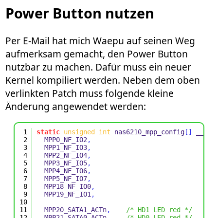
Power Button nutzen
Per E-Mail hat mich Waepu auf seinen Weg
aufmerksam gemacht, den Power Button
nutzbar zu machen. Dafür muss ein neuer
Kernel kompiliert werden. Neben dem oben
verlinkten Patch muss folgende kleine
Änderung angewendet werden:
1
static
unsigned
int
 nas6210_mpp_config
[]
 __ini
2
  MPP0_NF_IO2
,
3
  MPP1_NF_IO3
,
4
  MPP2_NF_IO4
,
5
  MPP3_NF_IO5
,
6
  MPP4_NF_IO6
,
7
  MPP5_NF_IO7
,
8
  MPP18_NF_IO0
,
9
  MPP19_NF_IO1
,
10
11
  MPP20_SATA1_ACTn
,
/* HD1 LED red */
12
  MPP21_SATA0_ACTn
,
/* HD0 LED red */