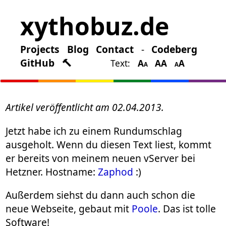
xythobuz.de
Projects
Blog
Contact
-
Codeberg
GitHub
🔨
Text:
A
A
A
A
A
A
Neuer Webserver
Artikel veröffentlicht am 02.04.2013.
Jetzt habe ich zu einem Rundumschlag
ausgeholt. Wenn du diesen Text liest, kommt
er bereits von meinem neuen vServer bei
Hetzner. Hostname:
Zaphod
:)
Außerdem siehst du dann auch schon die
neue Webseite, gebaut mit
Poole
. Das ist tolle
Software!