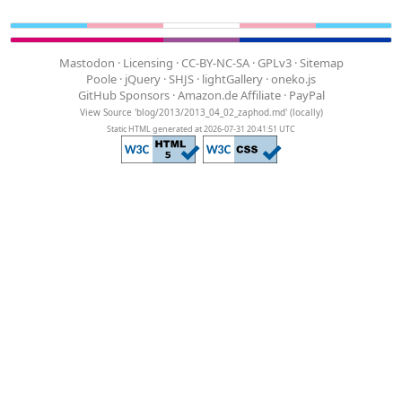
Mastodon
·
Licensing
·
CC-BY-NC-SA
·
GPLv3
·
Sitemap
Poole
·
jQuery
·
SHJS
·
lightGallery
·
oneko.js
GitHub Sponsors
·
Amazon.de Affiliate
·
PayPal
View Source 'blog/2013/2013_04_02_zaphod.md'
(
locally
)
Static HTML generated at 2026-07-31 20:41:51 UTC